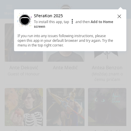
Menu
SFeraKon 2025
Clos
To install this app, tap
and then
Add to Home
screen
If you run into any issues following instructions, please
open this app in your default browser and try again. Try the
menu in the top right corner.
Ante Deković
Ante Medić
Antea Benzon
Guest of Honour
(Možda) znam o
čemu pričam