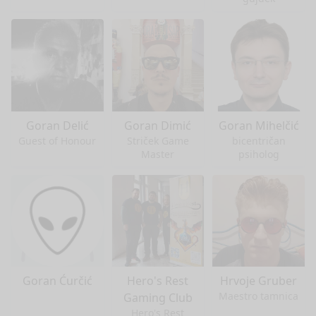
Goran Delić
Goran Dimić
Goran Mihelčić
Guest of Honour
Striček Game
bicentričan
Master
psiholog
Goran Ćurčić
Hero's Rest
Hrvoje Gruber
Maestro tamnica
Gaming Club
Hero's Rest