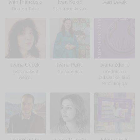
Ivan Francuski
Ivan Kokić
Ivan Levak
Douten Taiko
Stari morski vuk
Ivana Geček
Ivana Perić
Ivana Žderić
Let's make it
Spisateljica
urednica u
weird.
izdavačkoj kući
Profil knjiga
Jakov Čudina
Jelena Dunato
Jelena Janjić