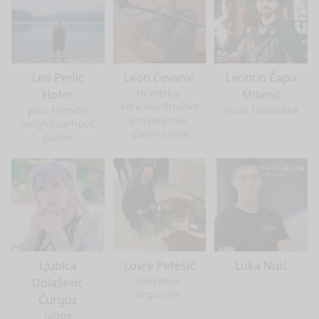
Leo Perlić
Leon Ćevanić
Leontin Čapo
Hrvatsko-
Hofer
Milenić
korejsko društvo
your friendly
Pisac fantastike
prijateljstva,
neighbourhood
glavni tajnik
gamer
Ljubica
Lovre Petešić
Luka Nuić
SFeraKon
Dolašević
organizer
Čurguz
Judge