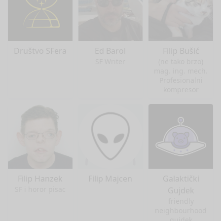
Društvo SFera
Ed Barol
Filip Bušić
SF Writer
(ne tako brzo)
mag. ing. mech.
Profesionalni
kompresor
Filip Hanzek
Filip Majcen
Galaktički
SF i horor pisac
Gujdek
friendly
neighbourhood
gujdek