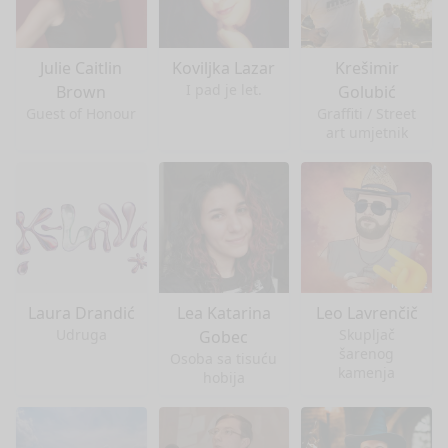
Julie Caitlin
Koviljka Lazar
Krešimir
I pad je let.
Brown
Golubić
Guest of Honour
Graffiti / Street
art umjetnik
Laura Drandić
Lea Katarina
Leo Lavrenčič
Udruga
Skupljač
Gobec
šarenog
Osoba sa tisuću
kamenja
hobija