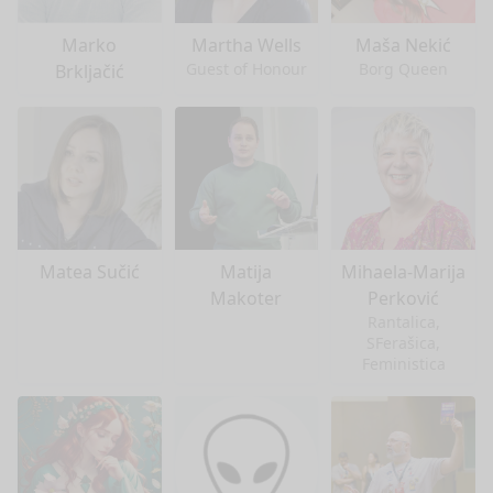
Marko
Martha Wells
Maša Nekić
Guest of Honour
Borg Queen
Brkljačić
Matea Sučić
Matija
Mihaela-Marija
Makoter
Perković
Rantalica,
SFerašica,
Feministica