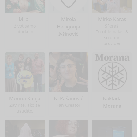
Mila -
Mirela
Mirko Karas
život samo
SFeraš,
Hecigonja
utorkom
Troublemaker &
Ivšinović
solution
provider
Morina Kutija
N. Pašanović
Naklada
Zavirite, ako se
Fan Creator
Morana
usudite.