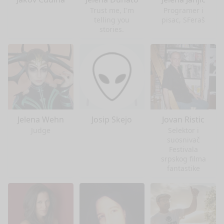
Trust me, I'm
Programer i
telling you
pisac, SFeraš
stories.
Jelena Wehn
Josip Skejo
Jovan Ristic
Judge
Selektor i
suosnivač
Festivala
srpskog filma
fantastike