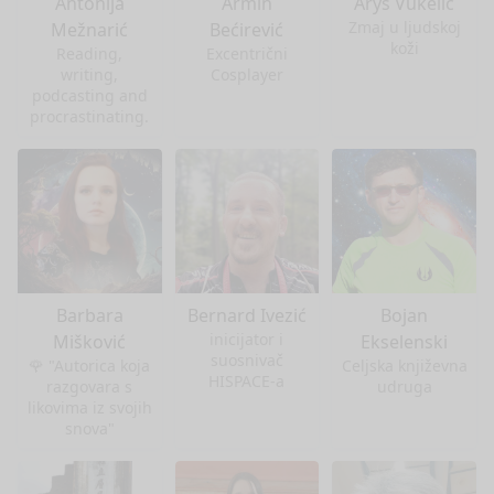
Antonija
Armin
Arys Vukelić
Zmaj u ljudskoj
Mežnarić
Bećirević
koži
Reading,
Excentrični
writing,
Cosplayer
podcasting and
procrastinating.
Barbara
Bernard Ivezić
Bojan
inicijator i
Mišković
Ekselenski
suosnivač
🌹 "Autorica koja
Celjska književna
HISPACE-a
razgovara s
udruga
likovima iz svojih
snova"