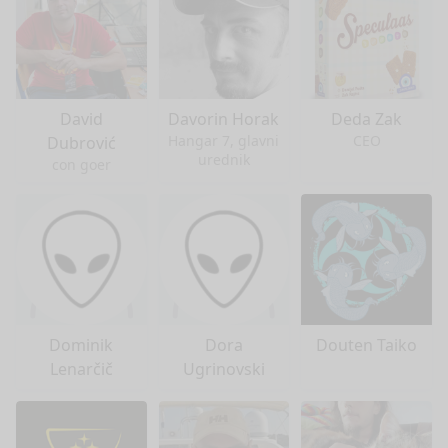
David
Davorin Horak
Deda Zak
Hangar 7, glavni
CEO
Dubrović
urednik
con goer
Dominik
Dora
Douten Taiko
Lenarčič
Ugrinovski