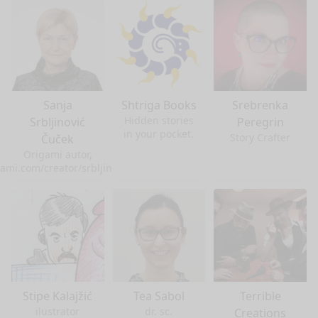
Sanja
Shtriga Books
Srebrenka
Hidden stories
Srbljinović
Peregrin
in your pocket.
Story Crafter
Čuček
Origami autor,
gami.com/creator/srbljinoviccuceksanja
Stipe Kalajžić
Tea Sabol
Terrible
ilustrator
dr. sc.
Creations