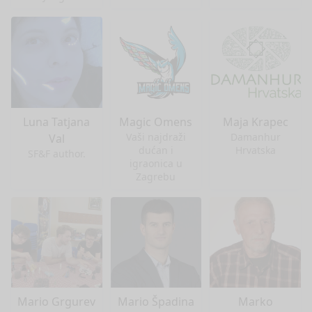
Luna Tatjana
Magic Omens
Maja Krapec
Vaši najdraži
Damanhur
Val
dućan i
Hrvatska
SF&F author.
igraonica u
Zagrebu
Mario Grgurev
Mario Špadina
Marko