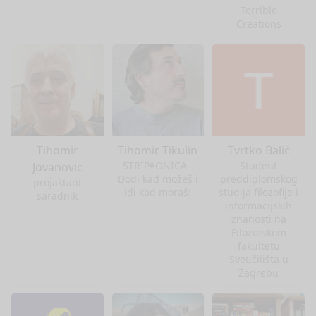
Terrible
Creations
Tihomir
Tihomir Tikulin
Tvrtko Balić
STRIPAONICA -
Student
Jovanovic
Dođi kad možeš i
preddiplomskog
projaktant
idi kad moraš!
studija filozofije i
saradnik
informacijskih
znanosti na
Filozofskom
fakultetu
Sveučilišta u
Zagrebu